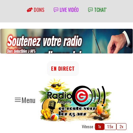
DONS
LIVE VIDÉO
TCHAT'
EN DIRECT
Menu
Vitesse :
1x
1.5x
2x