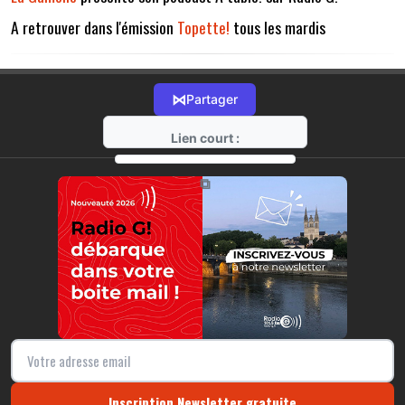
A retrouver dans l'émission
Topette!
tous les mardis
⋈
Partager
Lien court :
https://radio-g.fr?11816
⧉
Inscription Newsletter gratuite