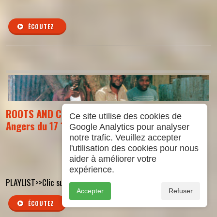
ÉCOUTEZ
ROOTS AND CULTURE : Emission Reggae Radio G
Ce site utilise des cookies de
Angers du 17 12 2025 - EPIDODE 14
Google Analytics pour analyser
notre trafic. Veuillez accepter
l'utilisation des cookies pour nous
aider à améliorer votre
expérience.
PLAYLIST>>Clic sur nom de l'émission
Accepter
Refuser
ÉCOUTEZ