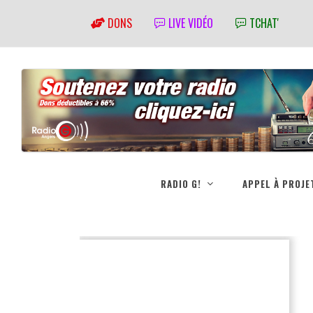
DONS
LIVE VIDÉO
TCHAT'
RADIO G!
APPEL À PROJE