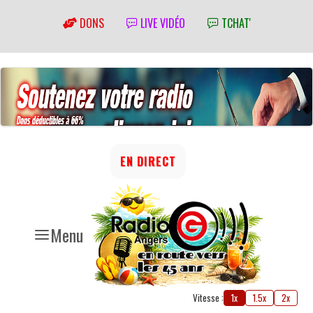
DONS
LIVE VIDÉO
TCHAT'
EN DIRECT
Menu
Vitesse :
1x
1.5x
2x