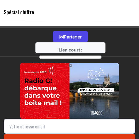
Spécial chiffre
⋈
Partager
Lien court :
https://radio-g.fr?20435
⧉