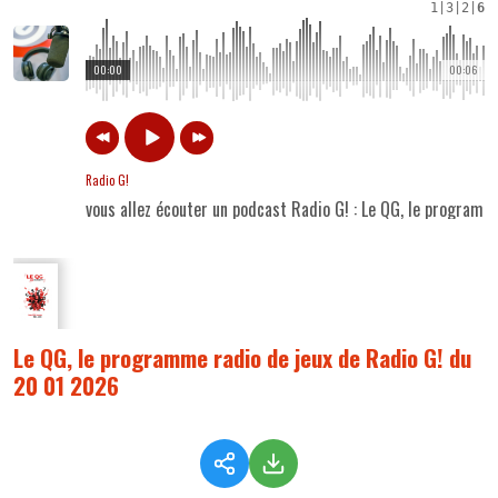
1
|
3
|
2
|
6
00:00
00:06
Radio G!
vous allez écouter un podcast Radio G! : Le QG, le program
Le QG, le programme radio de jeux de Radio G! du
20 01 2026