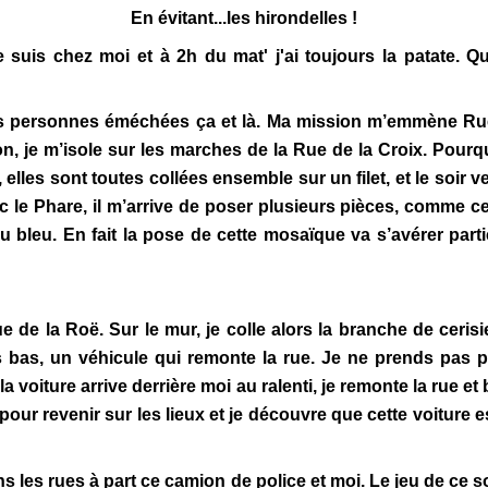
En évitant...les hirondelles !
uis chez moi et à 2h du mat' j'ai toujours la patate. Que 
s personnes éméchées ça et là. Ma mission m’emmène Rue
 je m’isole sur les marches de la Rue de la Croix. Pourqu
 elles sont toutes collées ensemble sur un filet, et le soir 
le Phare, il m’arrive de poser plusieurs pièces, comme ce
eau bleu. En fait la pose de cette mosaïque va s’avérer par
e de la Roë. Sur le mur, je colle alors la branche de cerisi
 bas, un véhicule qui remonte la rue. Je ne prends pas p
la voiture arrive derrière moi au ralenti, je remonte la rue 
pour revenir sur les lieux et je découvre que cette voiture e
dans les rues à part ce camion de police et moi. Le jeu de ce 