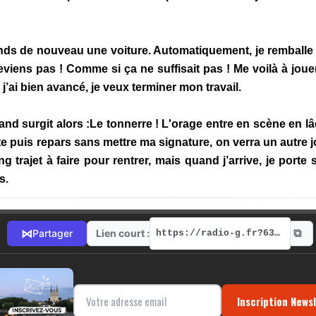
s de nouveau une voiture. Automatiquement, je remballe me
 reviens pas ! Comme si ça ne suffisait pas ! Me voilà à joue
 j’ai bien avancé, je veux terminer mon travail.
quand surgit alors :Le tonnerre ! L'orage entre en scène en
 puis repars sans mettre ma signature, on verra un autre jou
g trajet à faire pour rentrer, mais quand j’arrive, je porte
s.
⧉
⋈
Lien court :
Partager
https://radio-g.fr?6332
Inscription News