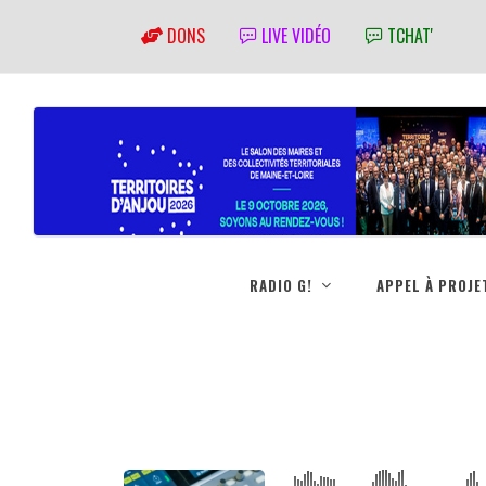
DONS
LIVE VIDÉO
TCHAT'
RADIO G!
APPEL À PROJE