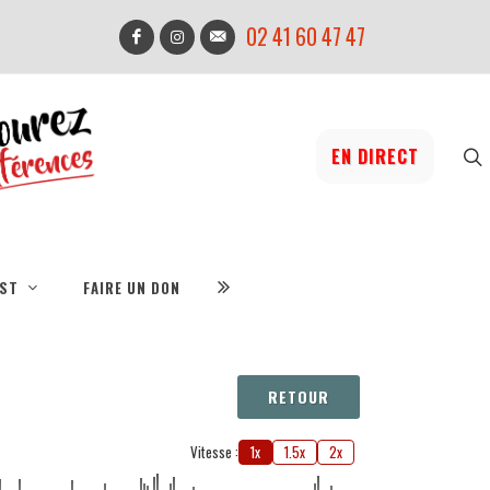
02 41 60 47 47
EN DIRECT
IST
FAIRE UN DON
RETOUR
Vitesse :
1x
1.5x
2x