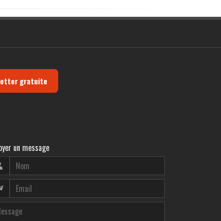
letter gratuite
oyer un message