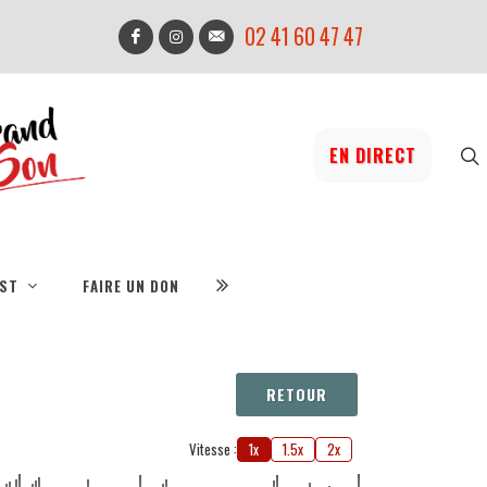
02 41 60 47 47
EN DIRECT
IST
FAIRE UN DON
RETOUR
Vitesse :
1x
1.5x
2x