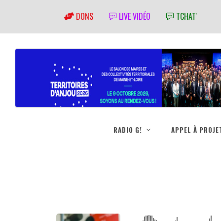
DONS
LIVE VIDÉO
TCHAT'
RADIO G!
APPEL À PROJE