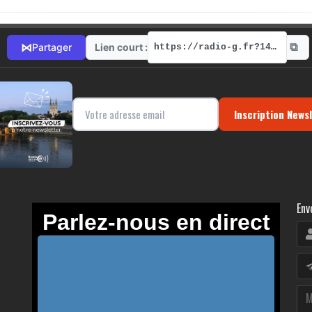
⧉
⋈
Lien court :
Partager
https://radio-g.fr?14812
Inscription News
Env