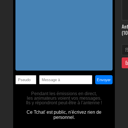
Ant
(10
E