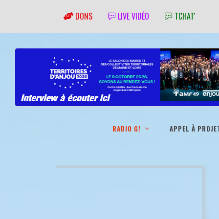
DONS
LIVE VIDÉO
TCHAT'
RADIO G!
APPEL À PROJE