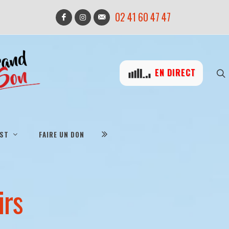
02 41 60 47 47
EN DIRECT
IST
FAIRE UN DON
irs