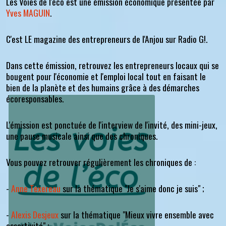
Les Voies de l'éco est une émission économique présentée par
Yves MAGUIN
.
C'est LE magazine des entrepreneurs de l'Anjou sur Radio G!.
Dans cette émission, retrouvez les entrepreneurs locaux qui se
bougent pour l'économie et l'emploi local tout en faisant le
bien de la planète et des humains grâce à des démarches
écoresponsables.
L'émission est ponctuée de l'interview de l'invité, des mini-jeux,
une pause musicale ainsi que des chroniques.
Vous pouvez retrouver régulièrement les chroniques de :
-
Anne Texereau
sur la thématique "Je s'aime donc je suis" ;
-
Alexis Desjeux
sur la thématique "Mieux vivre ensemble avec
assertivité" ;