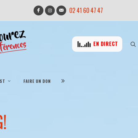
02 41 60 47 47
EN DIRECT
IST
FAIRE UN DON
G!