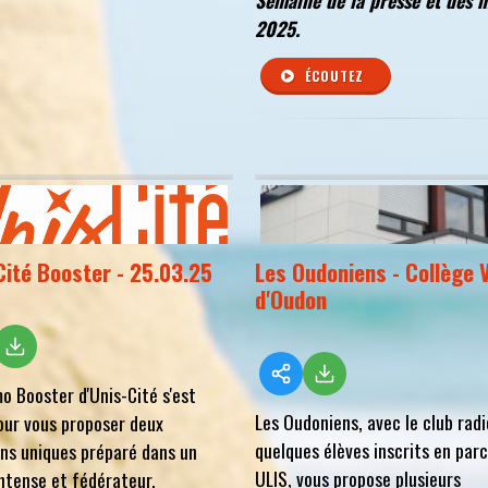
Semaine de la presse et des 
2025.
ÉCOUTEZ
Cité Booster - 25.03.25
Les Oudoniens - Collège V
d'Oudon
o Booster d'Unis-Cité s'est
Les Oudoniens, avec le club radi
our vous proposer deux
quelques élèves inscrits en par
ns uniques préparé dans un
ULIS, vous propose plusieurs
ntense et fédérateur.