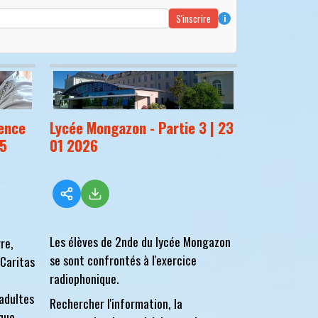
S'inscrire
i
dence
Lycée Mongazon - Partie 3 | 23
05
01 2026
Les élèves de 2nde du lycée Mongazon
re,
se sont confrontés à l'exercice
 Caritas
radiophonique.
 adultes
Rechercher l'information, la
ique