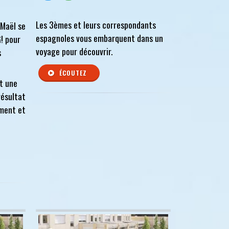
Les 3èmes et leurs correspondants
 Maël se
espagnoles vous embarquent dans un
! pour
voyage pour découvrir.
s
ÉCOUTEZ
ut une
résultat
ement et