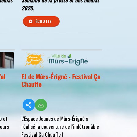
médias
Semaine de la presse et des médias
2025.
ÉCOUTEZ
al
EJ de Mûrs-Érigné - Festival Ça
Chauffe
o et
L'Espace Jeunes de Mûrs-Érigné a
cours
réalisé la couverture de l'indétronâble
Festival Ça Chauffe !