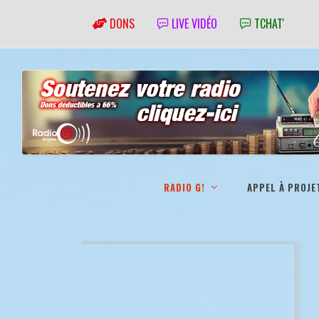
DONS
LIVE VIDÉO
TCHAT'
RADIO G!
APPEL À PROJE