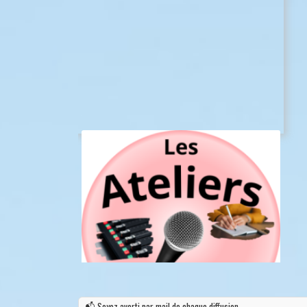
📬 Soyez averti par mail de chaque diffusion