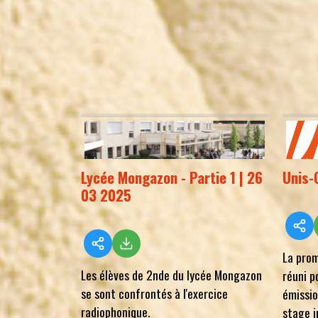
Lycée Mongazon - Partie 1 | 26
Unis-
03 2025
La prom
Les élèves de 2nde du lycée Mongazon
réuni p
se sont confrontés à l'exercice
émissio
radiophonique.
stage i