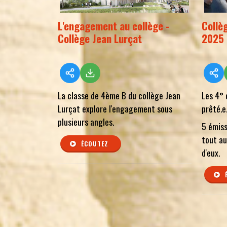
L'engagement au collège -
Collè
Collège Jean Lurçat
2025
La classe de 4ème B du collège Jean
Les 4° 
Lurçat explore l'engagement sous
prêté.e
plusieurs angles.
5 émiss
tout au
ÉCOUTEZ
d'eux.