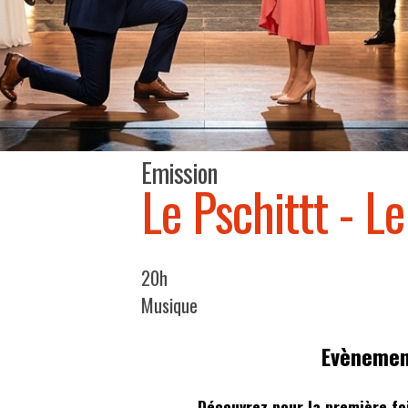
Emission
Le Pschittt - L
20h
Musique
Evènement
Découvrez pour la première fo