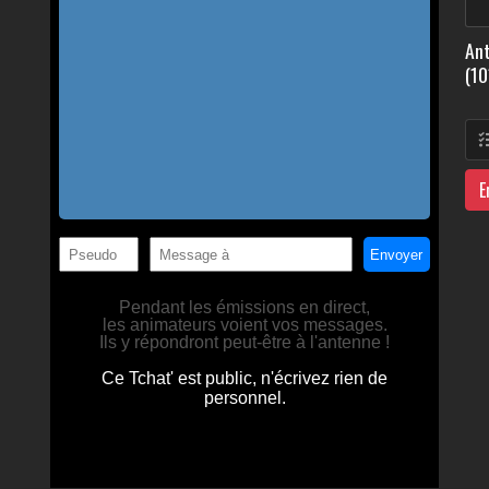
Ant
(10
E