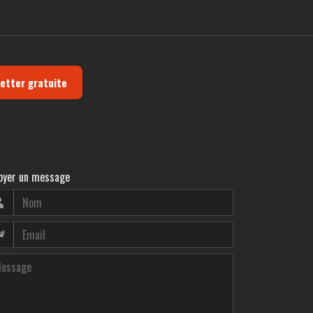
letter gratuite
oyer un message