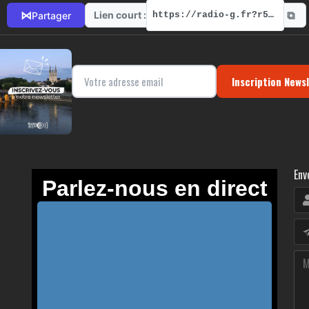
⧉
⋈
Lien court :
Partager
https://radio-g.fr?r528
Inscription News
Env