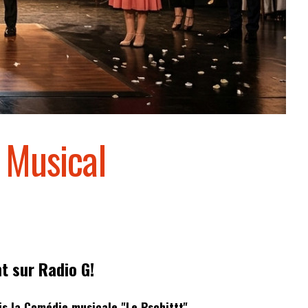
e Musical
 sur Radio G!
is la Comédie musicale "Le Pschittt"