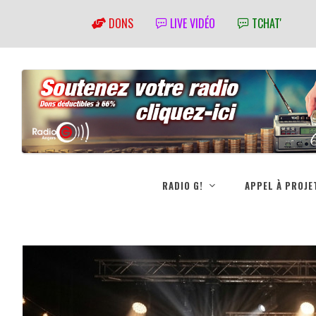
DONS
LIVE VIDÉO
TCHAT'
RADIO G!
APPEL À PROJE