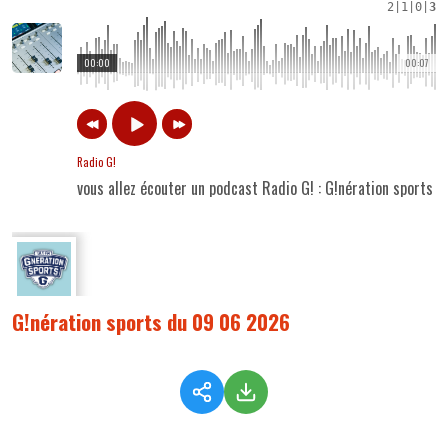
2
|
1
|
0
|
3
00:00
00:07
Radio G!
vous allez écouter un podcast Radio G! : G!nération sports
G!nération sports du 09 06 2026