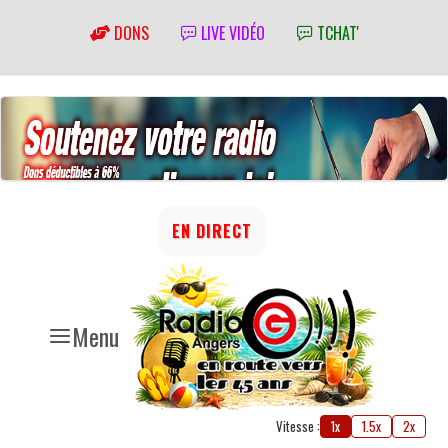
DONS
LIVE VIDÉO
TCHAT'
EN DIRECT
Menu
Vitesse :
1x
1.5x
2x