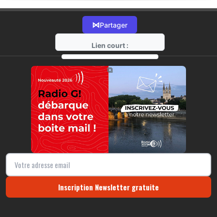
⋈
Partager
Lien court :
https://radio-g.fr?22189
⧉
Inscription Newsletter gratuite