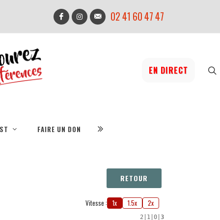
02 41 60 47 47
EN DIRECT
IST
FAIRE UN DON
RETOUR
Vitesse :
1x
1.5x
2x
2
|
1
|
0
|
3