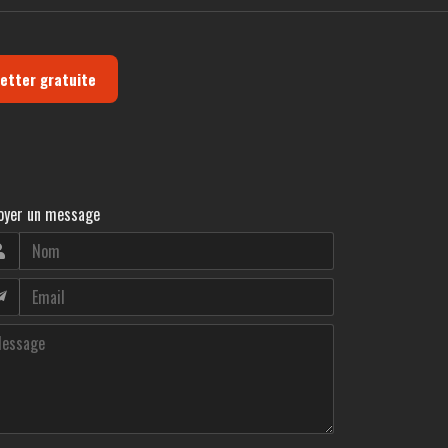
letter gratuite
oyer un message