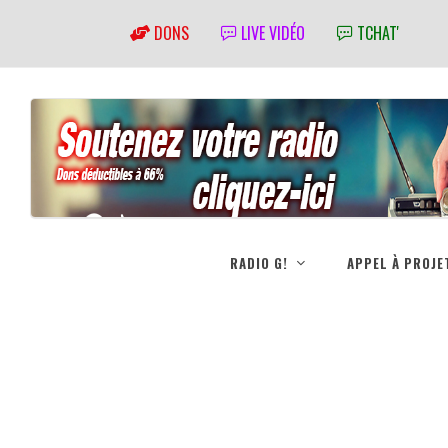
DONS
LIVE VIDÉO
TCHAT'
RADIO G!
APPEL À PROJE