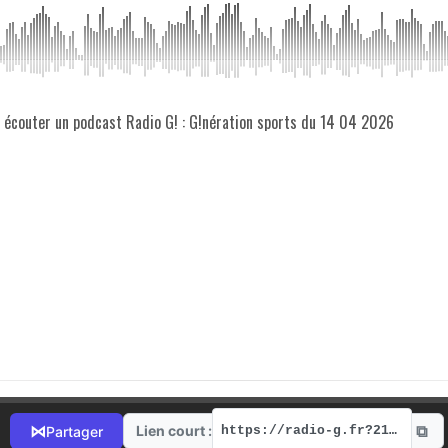
z écouter un podcast Radio G! : G!nération sports du 14 04 2026
⧉
⋈
Lien court :
Partager
https://radio-g.fr?21641