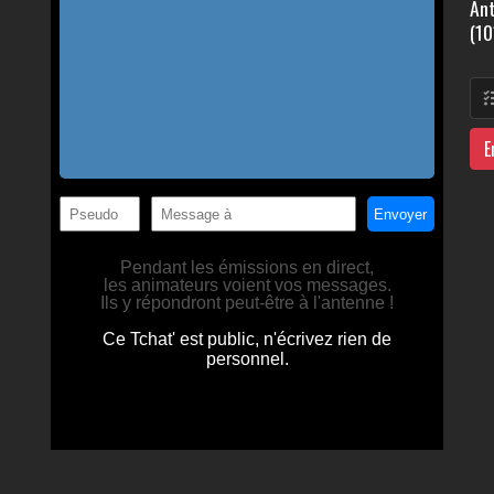
Ant
(10
E