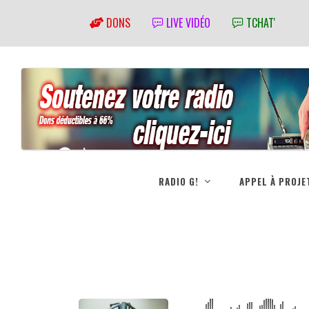
DONS
LIVE VIDÉO
TCHAT'
RADIO G!
APPEL À PROJE