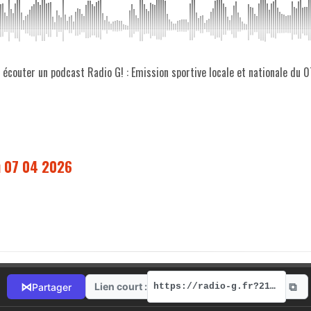
z écouter un podcast Radio G! : Emission sportive locale et nationale du
du 07 04 2026
⧉
⋈
Lien court :
Partager
https://radio-g.fr?21552