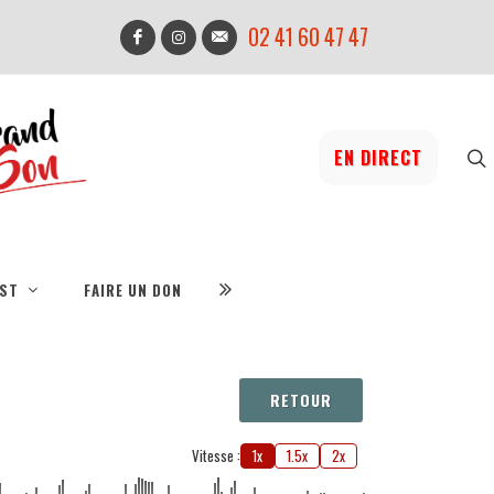
02 41 60 47 47
EN DIRECT
IST
FAIRE UN DON
RETOUR
Vitesse :
1x
1.5x
2x