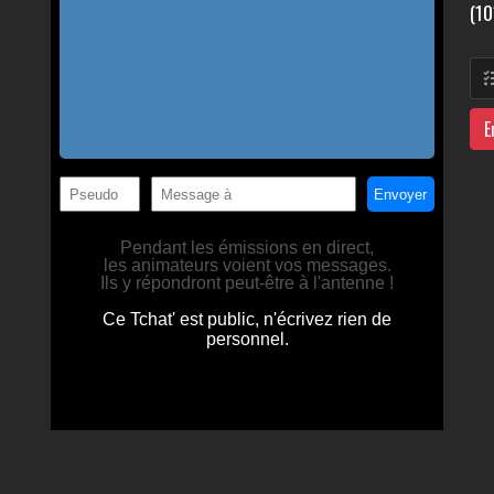
(10
E