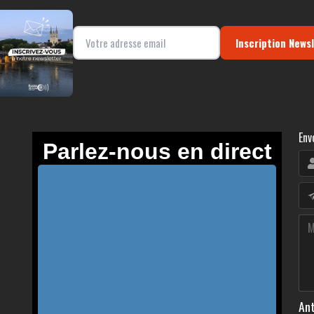
Inscription News
Env
Ant