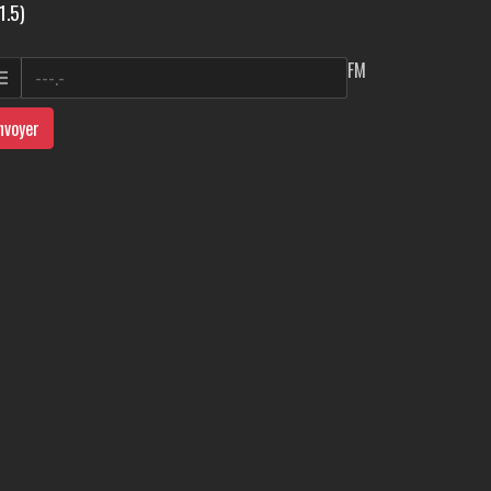
1.5)
FM
nvoyer