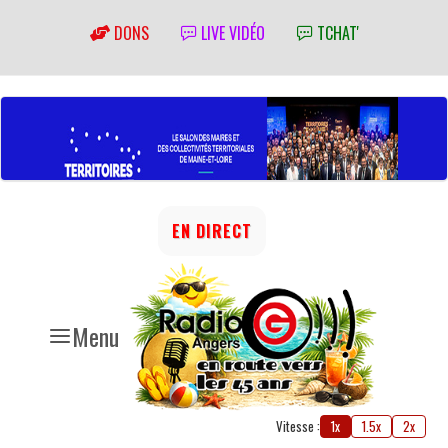
DONS
LIVE VIDÉO
TCHAT'
EN DIRECT
Menu
Vitesse :
1x
1.5x
2x