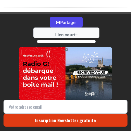
⋈
Partager
Lien court :
https://radio-g.fr?21460
⧉
Inscription Newsletter gratuite