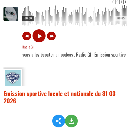
0
|
0
|
1
|
1
00:00
00:05
Radio G!
vous allez écouter un podcast Radio G! : Emission sportive l
Emission sportive locale et nationale du 31 03
2026