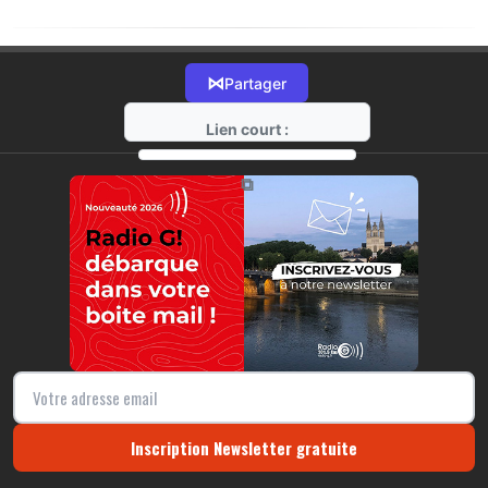
⋈
Partager
Lien court :
https://radio-g.fr?21402
⧉
Inscription Newsletter gratuite