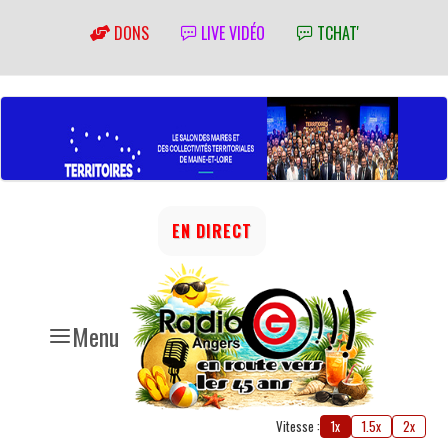
DONS
LIVE VIDÉO
TCHAT'
EN DIRECT
Menu
Vitesse :
1x
1.5x
2x