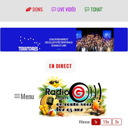
DONS
LIVE VIDÉO
TCHAT'
EN DIRECT
Menu
Vitesse :
1x
1.5x
2x