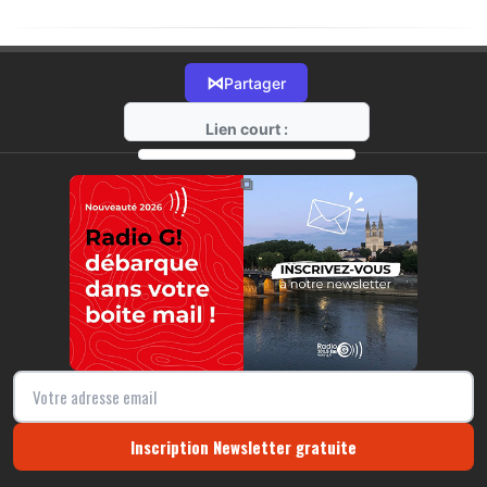
⋈
Partager
Lien court :
https://radio-g.fr?20562
⧉
Inscription Newsletter gratuite