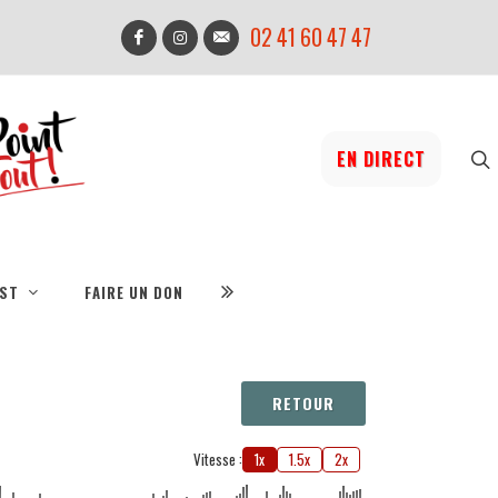
02 41 60 47 47
EN DIRECT
IST
FAIRE UN DON
RETOUR
Vitesse :
1x
1.5x
2x