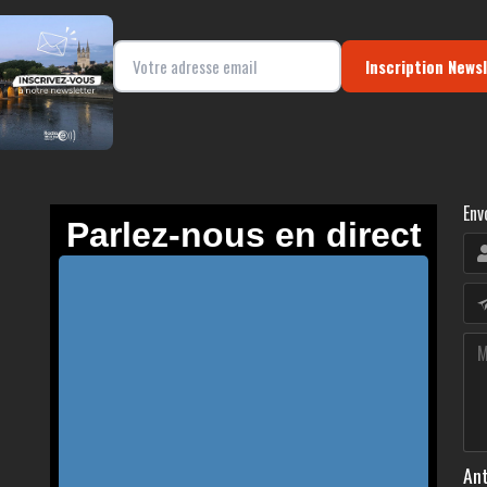
Inscription News
Env
Ant