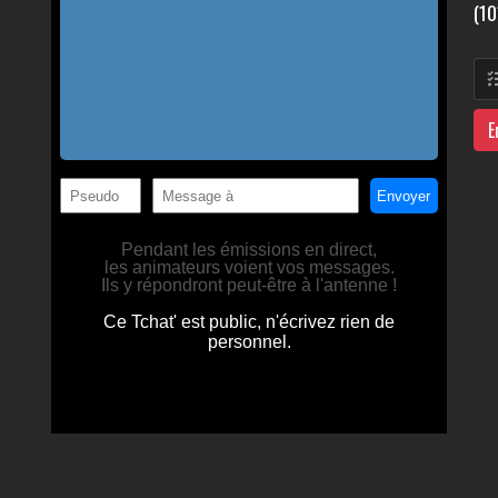
(10
E