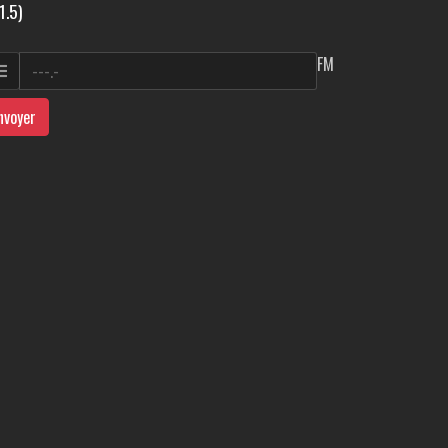
1.5)
FM
nvoyer