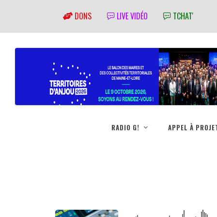
DONS
LIVE VIDÉO
TCHAT'
RADIO G!
APPEL À PROJE