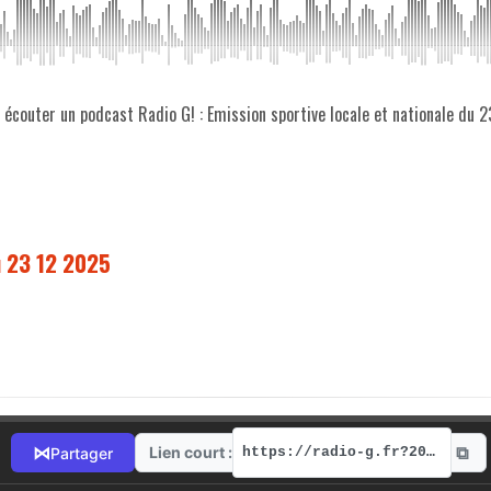
z écouter un podcast Radio G! : Emission sportive locale et nationale du 
u 23 12 2025
⧉
⋈
Lien court :
Partager
https://radio-g.fr?20012