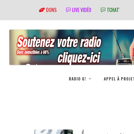
DONS
LIVE VIDÉO
TCHAT'
RADIO G!
APPEL À PROJE