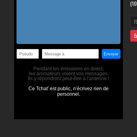
(10
E