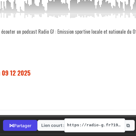
z écouter un podcast Radio G! : Emission sportive locale et nationale du 
u 09 12 2025
⧉
⋈
Lien court :
Partager
https://radio-g.fr?19652