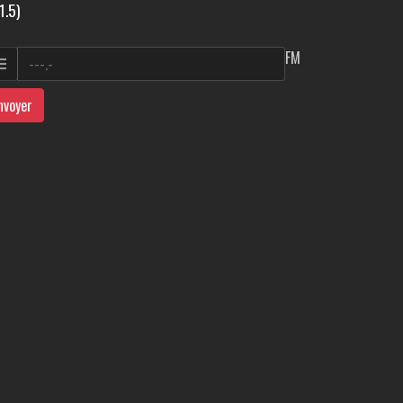
1.5)
FM
nvoyer