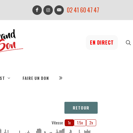
02 41 60 47 47
EN DIRECT
IST
FAIRE UN DON
RETOUR
Vitesse :
1x
1.5x
2x