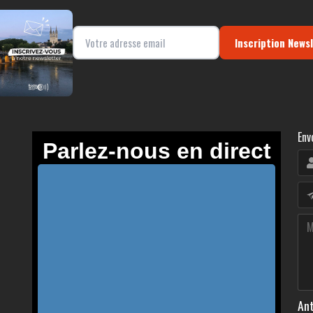
Inscription News
Env
Ant