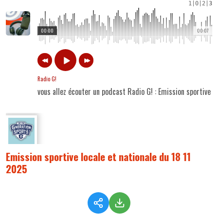
1
|
0
|
2
|
3
00:00
00:07
Radio G!
vous allez écouter un podcast Radio G! : Emission sportive l
Emission sportive locale et nationale du 18 11
2025