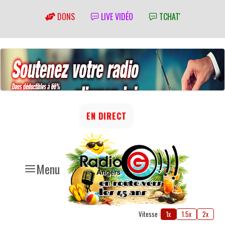
DONS
LIVE VIDÉO
TCHAT'
EN DIRECT
Menu
Vitesse :
1x
1.5x
2x