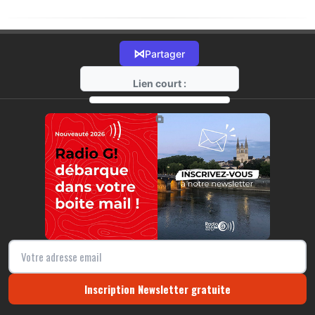
⋈
Partager
Lien court :
https://radio-g.fr?19313
⧉
Inscription Newsletter gratuite