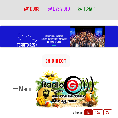
DONS
LIVE VIDÉO
TCHAT'
EN DIRECT
Menu
Vitesse :
1x
1.5x
2x