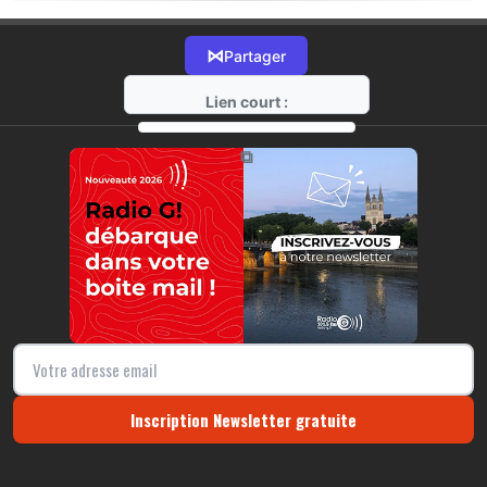
⋈
Partager
Lien court :
https://radio-g.fr?18523
⧉
Inscription Newsletter gratuite