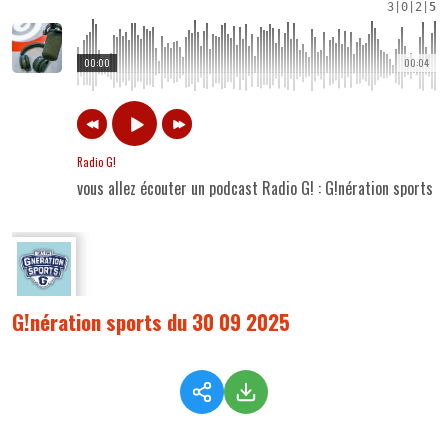
3
|
0
|
2
|
5
00:00
00:04
Radio G!
vous allez écouter un podcast Radio G! : G!nération sports
G!nération sports du 30 09 2025