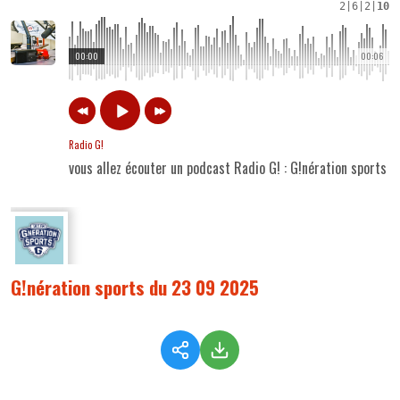
2
|
6
|
2
|
10
00:00
00:06
Radio G!
vous allez écouter un podcast Radio G! : G!nération sports
G!nération sports du 23 09 2025