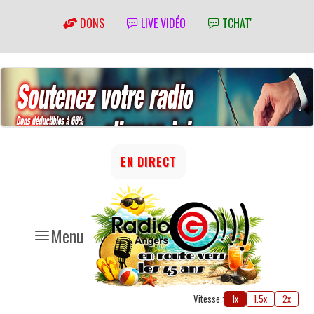
DONS
LIVE VIDÉO
TCHAT'
EN DIRECT
Menu
Vitesse :
1x
1.5x
2x