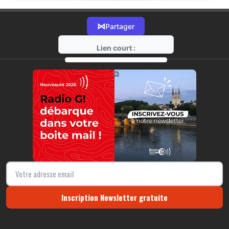
⋈
Partager
Lien court :
https://radio-g.fr?18458
⧉
Inscription Newsletter gratuite