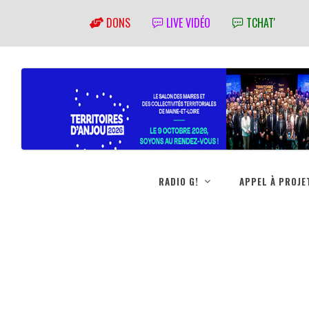
DONS
LIVE VIDÉO
TCHAT'
RADIO G!
APPEL À PROJE