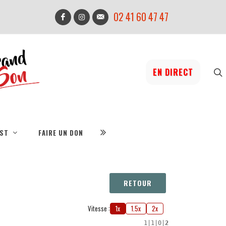
02 41 60 47 47
EN DIRECT
IST
FAIRE UN DON
RETOUR
Vitesse :
1x
1.5x
2x
1
|
1
|
0
|
2