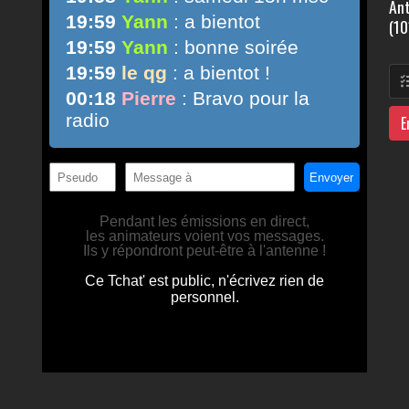
Ant
(10
E