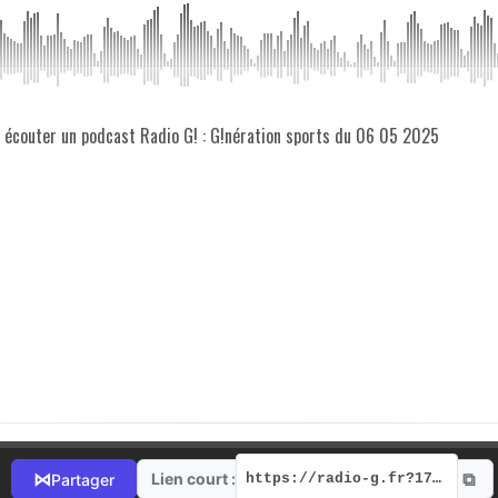
z écouter un podcast Radio G! : G!nération sports du 06 05 2025
⧉
⋈
Lien court :
Partager
https://radio-g.fr?17643