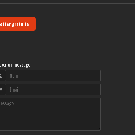
letter gratuite
oyer un message