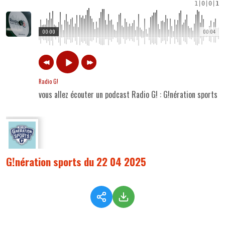
1
|
0
|
0
|
1
00:00
00:04
Radio G!
vous allez écouter un podcast Radio G! : G!nération sports
G!nération sports du 22 04 2025