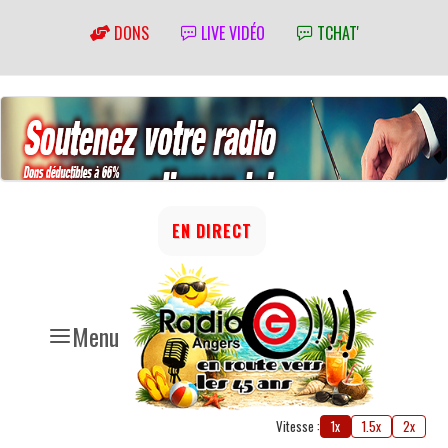
DONS
LIVE VIDÉO
TCHAT'
EN DIRECT
Menu
Vitesse :
1x
1.5x
2x