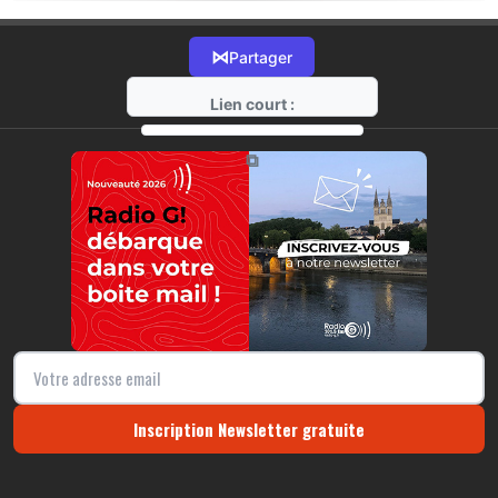
⋈
Partager
Lien court :
https://radio-g.fr?17499
⧉
Inscription Newsletter gratuite