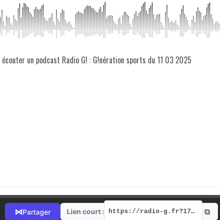
z écouter un podcast Radio G! : G!nération sports du 11 03 2025
⧉
⋈
Lien court :
Partager
https://radio-g.fr?17107