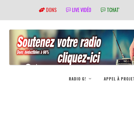
DONS
LIVE VIDÉO
TCHAT'
RADIO G!
APPEL À PROJE