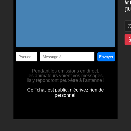
Ant
(10
E