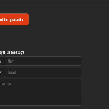
letter gratuite
oyer un message