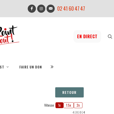
02 41 60 47 47
EN DIRECT
IST
FAIRE UN DON
RETOUR
Vitesse :
1x
1.5x
2x
4
|
0
|
0
|
4