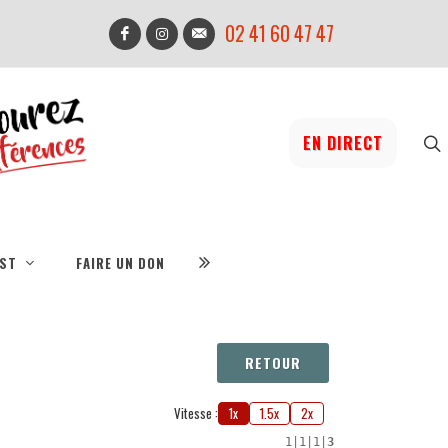
02 41 60 47 47
EN DIRECT
IST
FAIRE UN DON
RETOUR
Vitesse :
1x
1.5x
2x
1
|
1
|
1
|
3