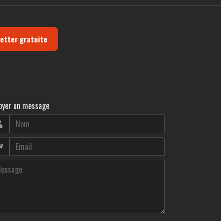
letter gratuite
oyer un message