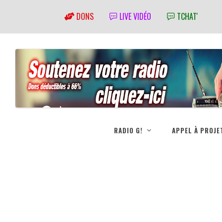
DONS
LIVE VIDÉO
TCHAT'
RADIO G!
APPEL À PROJE