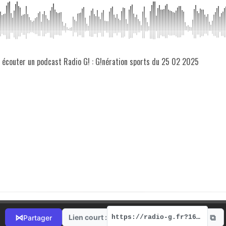
z écouter un podcast Radio G! : G!nération sports du 25 02 2025
⧉
⋈
Lien court :
Partager
https://radio-g.fr?16995