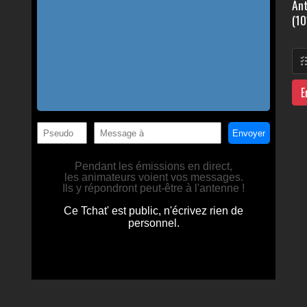
Ant
(10
E