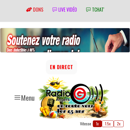
DONS
LIVE VIDÉO
TCHAT'
EN DIRECT
Menu
Vitesse :
1x
1.5x
2x