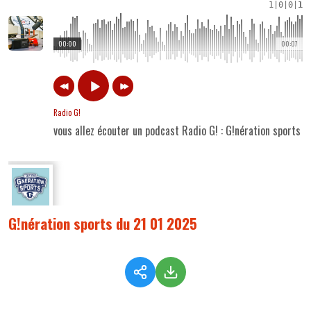
1
|
0
|
0
|
1
00:00
00:07
Radio G!
vous allez écouter un podcast Radio G! : G!nération sports 
G!nération sports du 21 01 2025