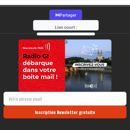
⋈
Partager
Lien court :
https://radio-g.fr?16642
⧉
Inscription Newsletter gratuite