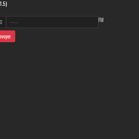
1.5)
FM
nvoyer