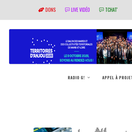
DONS
LIVE VIDÉO
TCHAT'
RADIO G!
APPEL À PROJE