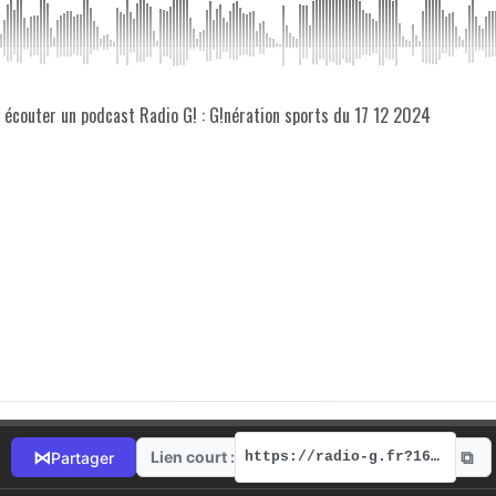
z écouter un podcast Radio G! : G!nération sports du 17 12 2024
⧉
⋈
Lien court :
Partager
https://radio-g.fr?16293