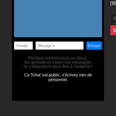
(10
E