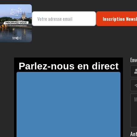
Inscription News
Env
Ant