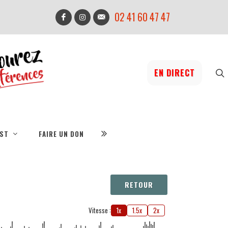
02 41 60 47 47
EN DIRECT
IST
FAIRE UN DON
RETOUR
Vitesse :
1x
1.5x
2x