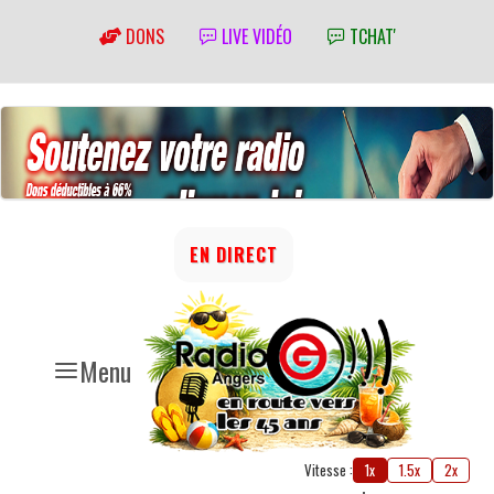
DONS
LIVE VIDÉO
TCHAT'
EN DIRECT
Menu
Vitesse :
1x
1.5x
2x