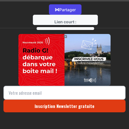
⋈
Partager
Lien court :
https://radio-g.fr?16189
⧉
Inscription Newsletter gratuite