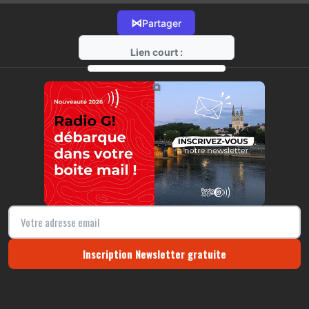
⋈
Partager
Lien court :
https://radio-g.fr?16127
⧉
Inscription Newsletter gratuite