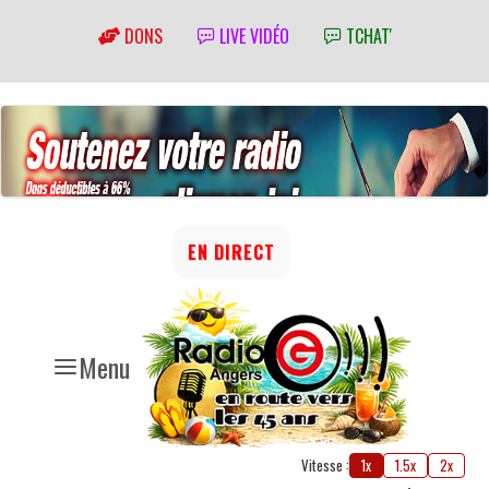
DONS
LIVE VIDÉO
TCHAT'
EN DIRECT
Menu
Vitesse :
1x
1.5x
2x