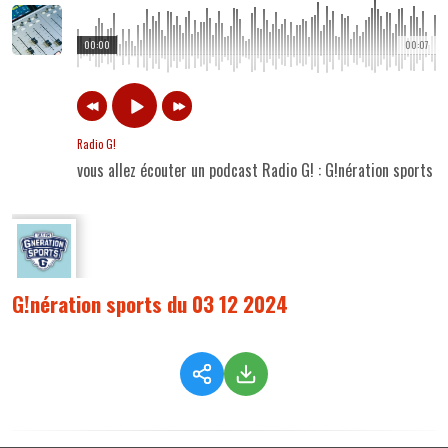
00:00
00:07
Radio G!
vous allez écouter un podcast Radio G! : G!nération sports 
G!nération sports du 03 12 2024