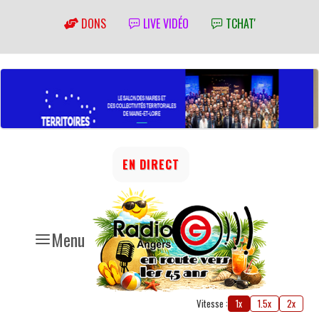
DONS
LIVE VIDÉO
TCHAT'
EN DIRECT
Menu
Vitesse :
1x
1.5x
2x