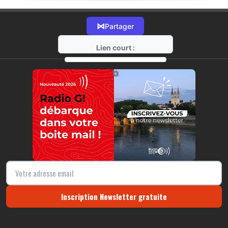
⋈
Partager
Lien court :
https://radio-g.fr?15611
⧉
Inscription Newsletter gratuite