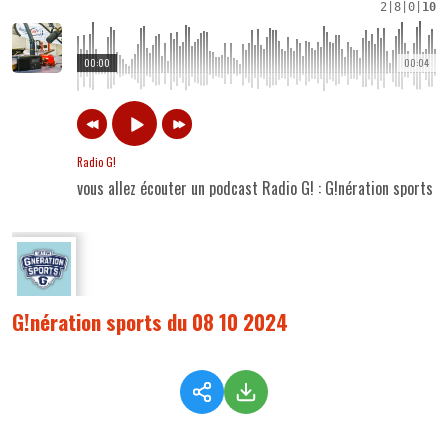
2
|
8
|
0
|
10
00:00
00:04
Radio G!
vous allez écouter un podcast Radio G! : G!nération sports
G!nération sports du 08 10 2024