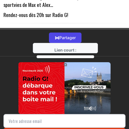
sportvies de Max et Alex...
Rendez-vous dès 20h sur Radio G!
⋈
Partager
Lien court :
https://radio-g.fr?1370
⧉