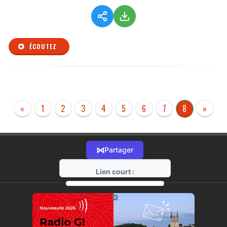
ÉCOUTEZ
«
1
2
3
4
5
6
7
8
»
⋈
Partager
Lien court :
https://radio-g.fr?r92
⧉