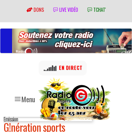
DONS
LIVE VIDÉO
TCHAT'
EN DIRECT
Menu
Emission
G!nération sports