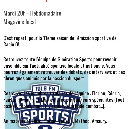
Mardi 20h - Hebdomadaire
Magazine local
C'est reparti pour la 11ème saison de l'émission sportive de
Radio G!
Retrouvez toute l'équipe de G!nération Sports pour revenir
ensemble sur l'actualité sportive locale et nationale. Vous
pourrez également retrouver des débats, des interviews et des
chroniques animés par la passion du sport.
Retrouvez les membres titulaires de l'équipe : Florian, Cédric,
Faustin, Amaury et Mathéo avec chacun leurs spécialités (foot,
basket, tennis, hand, F1, esport, sports de combat...).
Animateurs : Cédric, Florian, Faustin, Mathéo, Amaury.