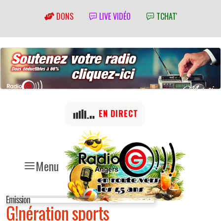
DONS
LIVE VIDÉO
TCHAT'
EN DIRECT
Menu
Emission
G!nération sports