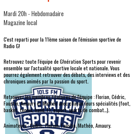
Mardi 20h - Hebdomadaire
Magazine local
C'est reparti pour la 11ème saison de l'émission sportive de
Radio G!
Retrouvez toute l'équipe de G!nération Sports pour revenir
ensemble sur l'actualité sportive locale et nationale. Vous
pourrez également retrouver des débats, des interviews et des
chroniques animés par la passion du sport.
Retrouvez les membres titulaires de l'équipe : Florian, Cédric,
Faustin, Amaury et Mathéo avec chacun leurs spécialités (foot,
basket, tennis, hand, F1, esport, sports de combat...).
Animateurs : Cédric, Florian, Faustin, Mathéo, Amaury.