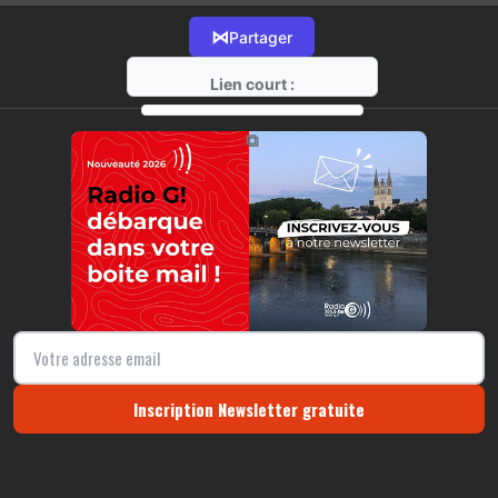
⋈
Partager
Lien court :
https://radio-g.fr?22143
⧉
Inscription Newsletter gratuite