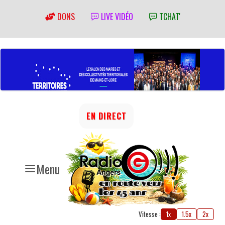
DONS
LIVE VIDÉO
TCHAT'
EN DIRECT
Menu
Vitesse :
1x
1.5x
2x