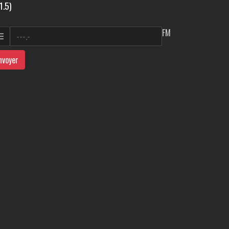
1.5)
FM
nvoyer