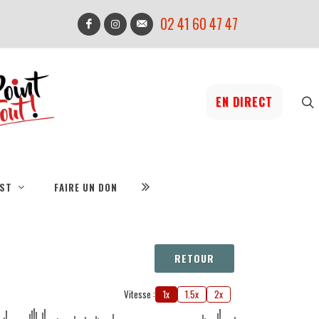
02 41 60 47 47
EN DIRECT
IST
FAIRE UN DON
RETOUR
Vitesse :
1x
1.5x
2x