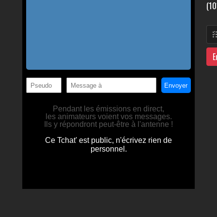
(10
E