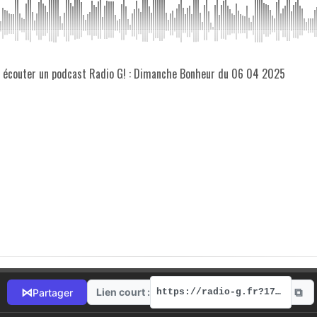
z écouter un podcast Radio G! : Dimanche Bonheur du 06 04 2025
⧉
⋈
Lien court :
Partager
https://radio-g.fr?17323