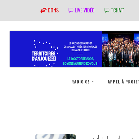
DONS
LIVE VIDÉO
TCHAT'
RADIO G!
APPEL À PROJE