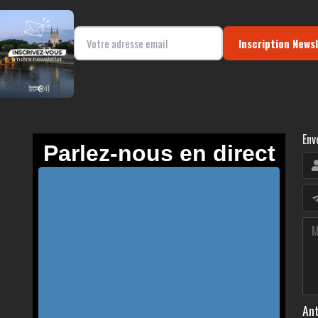
Inscription News
Env
Ant