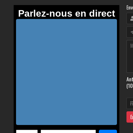
Env
Ant
(10
E