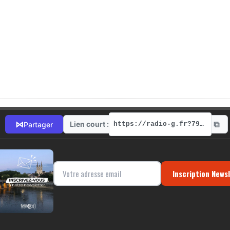
⧉
⋈
Lien court :
Partager
https://radio-g.fr?7949
Inscription News