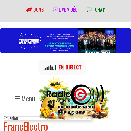
DONS
LIVE VIDÉO
TCHAT'
EN DIRECT
Menu
Emission
FrancElectro