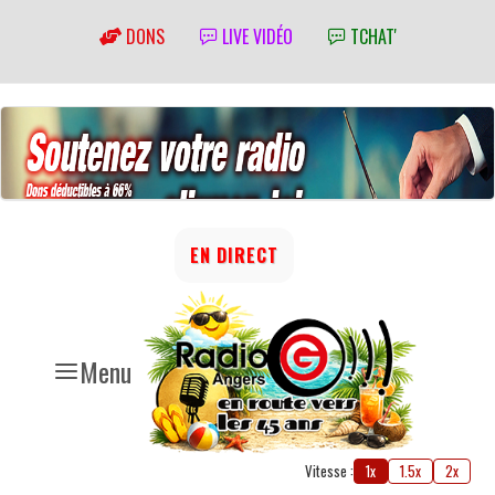
DONS
LIVE VIDÉO
TCHAT'
EN DIRECT
Menu
Vitesse :
1x
1.5x
2x