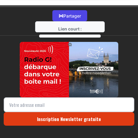
⋈
Partager
Lien court :
https://radio-g.fr?19304
⧉
Inscription Newsletter gratuite