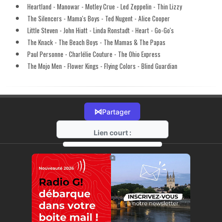
Heartland - Manowar - Motley Crue - Led Zeppelin - Thin Lizzy
The Silencers - Mama's Boys - Ted Nugent - Alice Cooper
Little Steven - John Hiatt - Linda Ronstadt - Heart - Go-Go's
The Knack - The Beach Boys - The Mamas & The Papas
Paul Personne - Charlélie Couture - The Ohio Express
The Mojo Men - Flower Kings - Flying Colors - Blind Guardian
⋈
Partager
Lien court :
https://radio-g.fr?16873
⧉