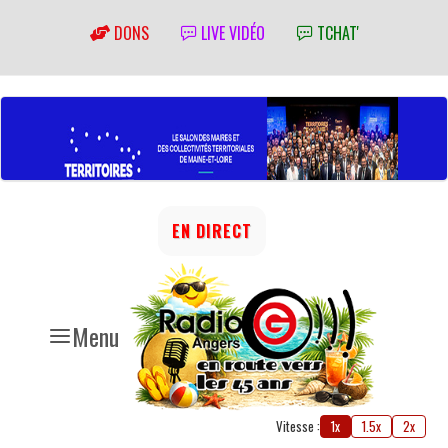
DONS
LIVE VIDÉO
TCHAT'
EN DIRECT
Menu
Vitesse :
1x
1.5x
2x