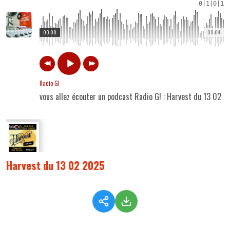
0
|
1
|
0
|
1
00:00
00:04
Radio G!
vous allez écouter un podcast Radio G! : Harvest du 13 02 
Harvest du 13 02 2025