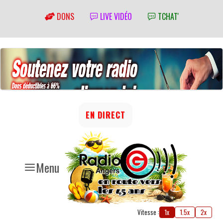
DONS
LIVE VIDÉO
TCHAT'
EN DIRECT
Menu
Vitesse :
1x
1.5x
2x