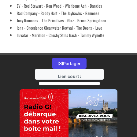
EV - Rod Stewart - Ron Wood - Wishbone Ash - Bangles
Bad Company - Roddy Hart - The Jayhawks - Ramones
Joey Ramones - The Primitives - Glaz - Bruce Springsteen
Iona - Creedence Clearwater Revival - The Doors - Love
Iluvatar - Marillion - Crosby Stills Nash - Tammy Wynette
⋈
Partager
Lien court :
https://radio-g.fr?16802
⧉