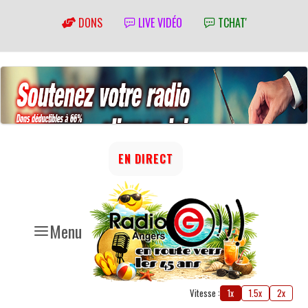
DONS
LIVE VIDÉO
TCHAT'
EN DIRECT
Menu
Vitesse :
1x
1.5x
2x