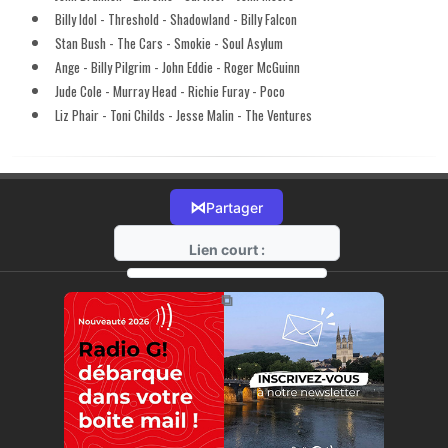
Billy Idol - Threshold - Shadowland - Billy Falcon
Stan Bush - The Cars - Smokie - Soul Asylum
Ange - Billy Pilgrim - John Eddie - Roger McGuinn
Jude Cole - Murray Head - Richie Furay - Poco
Liz Phair - Toni Childs - Jesse Malin - The Ventures
⋈
Partager
Lien court :
https://radio-g.fr?16093
⧉