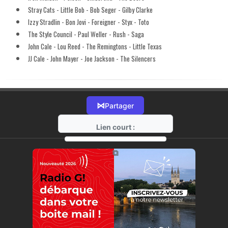
Stray Cats - Little Bob - Bob Seger - Gilby Clarke
Izzy Stradlin - Bon Jovi - Foreigner - Styx - Toto
The Style Council - Paul Weller - Rush - Saga
John Cale - Lou Reed - The Remingtons - Little Texas
JJ Cale - John Mayer - Joe Jackson - The Silencers
⋈
Partager
Lien court :
https://radio-g.fr?15802
⧉