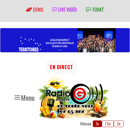
DONS
LIVE VIDÉO
TCHAT'
EN DIRECT
Menu
Vitesse :
1x
1.5x
2x