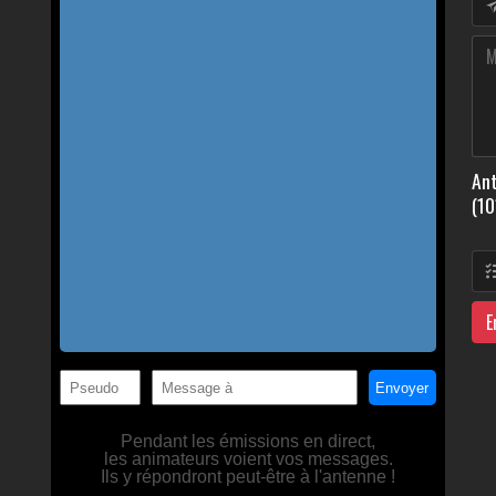
Ant
(10
E