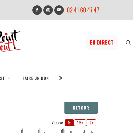
02 41 60 47 47
EN DIRECT
IST
FAIRE UN DON
RETOUR
Vitesse :
1x
1.5x
2x