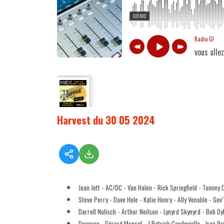
00:00
Radio G!
vous alle
Harvest du 30 05 2024
Joan Jett - AC/DC - Van Halen - Rick Springfield - Tommy 
Steve Perry - Dave Hole - Katie Henry - Ally Venable - Gov
Darrell Nulisch - Arthur Neilson - Lynyrd Skynyrd - Bob Dy
Donovan - Gérard Manset - J Patrick Capdevielle - Iron Bu