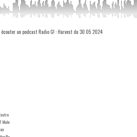
z écouter un podcast Radio G! : Harvest du 30 05 2024
Castro
'T Mule
lan
tterfly