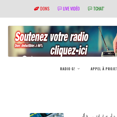
DONS
LIVE VIDÉO
TCHAT'
RADIO G!
APPEL À PROJE