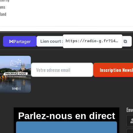
liams
land
⧉
⋈
Lien court :
Partager
https://radio-g.fr?14875
Inscription News
Env