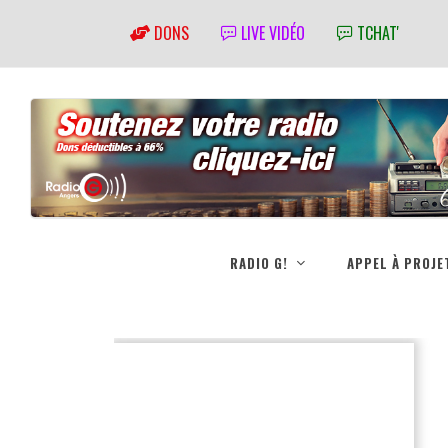
DONS
LIVE VIDÉO
TCHAT'
RADIO G!
APPEL À PROJE