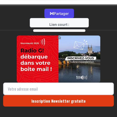
⋈
Partager
Lien court :
https://radio-g.fr?22250
⧉
Inscription Newsletter gratuite