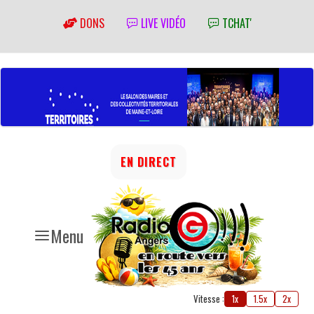
DONS
LIVE VIDÉO
TCHAT'
EN DIRECT
Menu
Vitesse :
1x
1.5x
2x