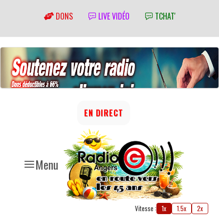
DONS
LIVE VIDÉO
TCHAT'
EN DIRECT
Menu
Vitesse :
1x
1.5x
2x