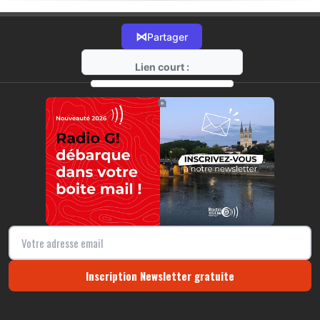
⋈
Partager
Lien court :
https://radio-g.fr?18353
⧉
Inscription Newsletter gratuite