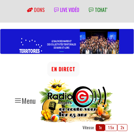
DONS
LIVE VIDÉO
TCHAT'
EN DIRECT
Menu
Vitesse :
1x
1.5x
2x