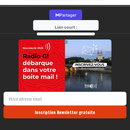
⋈
Partager
Lien court :
https://radio-g.fr?18332
⧉
Inscription Newsletter gratuite