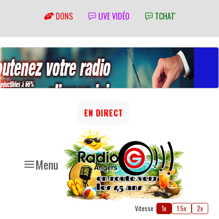
DONS
LIVE VIDÉO
TCHAT'
EN DIRECT
Menu
Vitesse :
1x
1.5x
2x