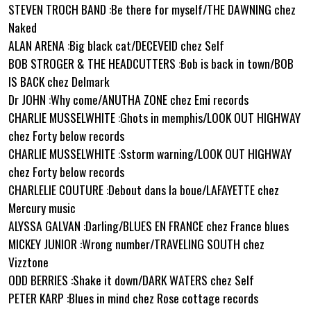
STEVEN TROCH BAND :Be there for myself/THE DAWNING chez
Naked
ALAN ARENA :Big black cat/DECEVEID chez Self
BOB STROGER & THE HEADCUTTERS :Bob is back in town/BOB
IS BACK chez Delmark
Dr JOHN :Why come/ANUTHA ZONE chez Emi records
CHARLIE MUSSELWHITE :Ghots in memphis/LOOK OUT HIGHWAY
chez Forty below records
CHARLIE MUSSELWHITE :Sstorm warning/LOOK OUT HIGHWAY
chez Forty below records
CHARLELIE COUTURE :Debout dans la boue/LAFAYETTE chez
Mercury music
ALYSSA GALVAN :Darling/BLUES EN FRANCE chez France blues
MICKEY JUNIOR :Wrong number/TRAVELING SOUTH chez
Vizztone
ODD BERRIES :Shake it down/DARK WATERS chez Self
PETER KARP :Blues in mind chez Rose cottage records