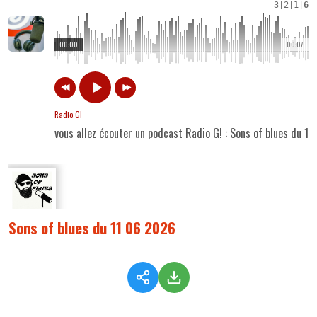
3
|
2
|
1
|
6
00:00
00:07
Radio G!
vous allez écouter un podcast Radio G! : Sons of blues du 1
Sons of blues du 11 06 2026