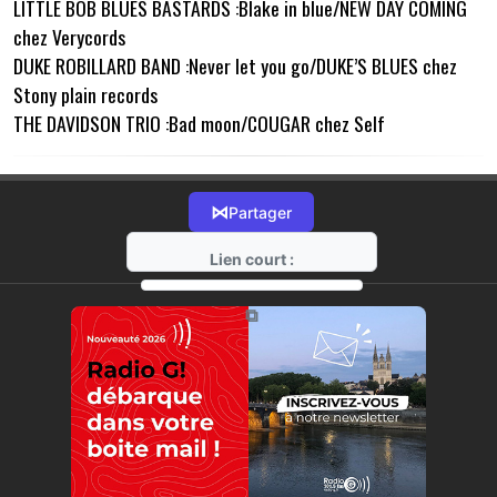
LITTLE BOB BLUES BASTARDS :Blake in blue/NEW DAY COMING
chez Verycords
DUKE ROBILLARD BAND :Never let you go/DUKE’S BLUES chez
Stony plain records
THE DAVIDSON TRIO :Bad moon/COUGAR chez Self
⋈
Partager
Lien court :
https://radio-g.fr?22246
⧉