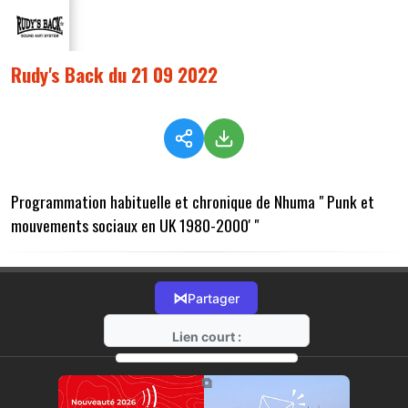
Rudy's Back du 21 09 2022
Programmation habituelle et chronique de Nhuma " Punk et
mouvements sociaux en UK 1980-2000' "
⋈
Partager
Lien court :
https://radio-g.fr?9665
⧉