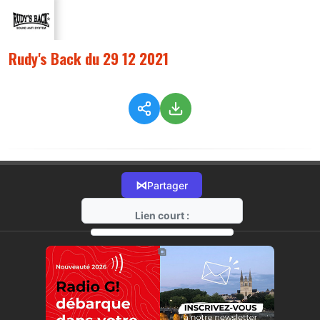
Rudy's Back du 29 12 2021
⋈
Partager
Lien court :
https://radio-g.fr?7228
⧉